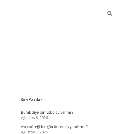
Sidebar
Son Yazılar
hiltonbet giriş
Burak diye bir futbolcu var mı ?
Ağustos 6, 2026
Avcı böreği bir gün önceden yapılır mı ?
Ağustos 5, 2026