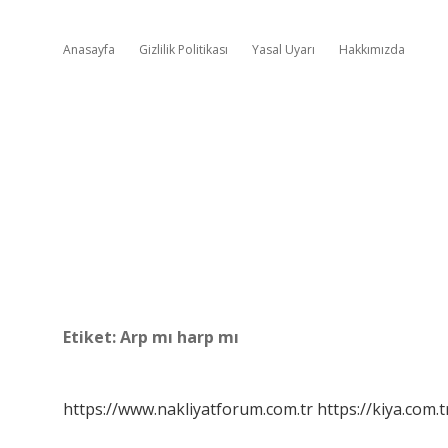
Anasayfa
Gizlilik Politikası
Yasal Uyarı
Hakkımızda
Etiket:
Arp mı harp mı
https://www.nakliyatforum.com.tr
https://kiya.com.t