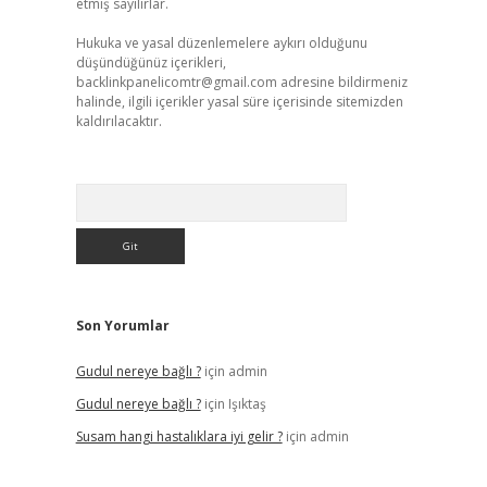
etmiş sayılırlar.
Hukuka ve yasal düzenlemelere aykırı olduğunu
düşündüğünüz içerikleri,
backlinkpanelicomtr@gmail.com
adresine bildirmeniz
halinde, ilgili içerikler yasal süre içerisinde sitemizden
kaldırılacaktır.
Arama
Son Yorumlar
Gudul nereye bağlı ?
için
admin
Gudul nereye bağlı ?
için
Işıktaş
Susam hangi hastalıklara iyi gelir ?
için
admin