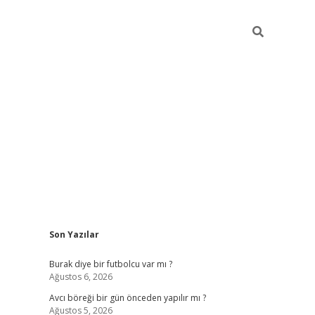
Sidebar
Son Yazılar
hiltonbet giriş
Burak diye bir futbolcu var mı ?
Ağustos 6, 2026
Avcı böreği bir gün önceden yapılır mı ?
Ağustos 5, 2026