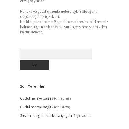
etmiş sayılırlar.
Hukuka ve yasal düzenlemelere aykırı olduğunu
düşündüğünüz içerikleri,
backlinkpanelicomtr@gmail.com
adresine bildirmeniz
halinde, ilgili içerikler yasal süre içerisinde sitemizden
kaldırılacaktır.
Arama
Son Yorumlar
Gudul nereye bağlı ?
için
admin
Gudul nereye bağlı ?
için
Işıktaş
Susam hangi hastalıklara iyi gelir ?
için
admin