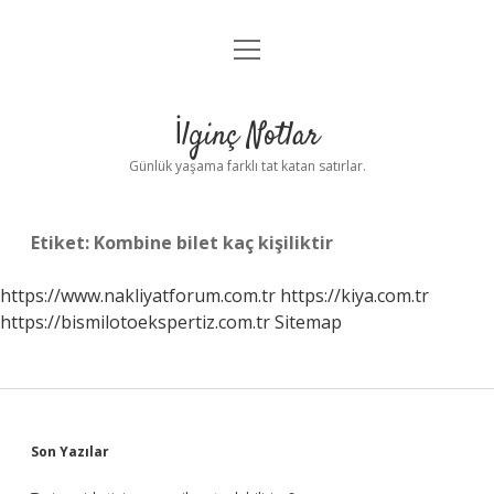
menüyü
Anasayfa
aç
Gizlilik Politikası
İlginç Notlar
Yasal Uyarı
Günlük yaşama farklı tat katan satırlar.
Hakkımızda
Etiket:
Kombine bilet kaç kişiliktir
https://www.nakliyatforum.com.tr
https://kiya.com.tr
https://bismilotoekspertiz.com.tr
Sitemap
Sidebar
Son Yazılar