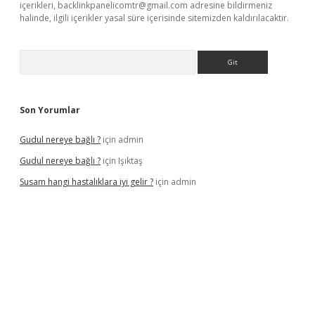
içerikleri,
backlinkpanelicomtr@gmail.com
adresine bildirmeniz
halinde, ilgili içerikler yasal süre içerisinde sitemizden kaldırılacaktır.
Arama
Son Yorumlar
Gudul nereye bağlı ?
için
admin
Gudul nereye bağlı ?
için
Işıktaş
Susam hangi hastalıklara iyi gelir ?
için
admin
giriş