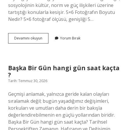
sosyolojinin kültür, norm ve güç ilişkileri üzerine
tartıştığı konularla kesişir. 5×6 Fotoğrafın Boyutu
Nedir? 5×6 fotoğraf ölçüsü, genişliği 5…
5×6
Devamını okuyun
Yorum Bırak
fotoğrafın
boyutu
nedir
?
Başka Bir Gün hangi gün saat kaçta
?
Tarih: Temmuz 30, 2026
Geçmişi anlamak, yalnızca geride kalan olayları
sıralamak değil; bugün yaşadığımız değişimleri,
korkuları ve umutları daha derin bir bakışla
değerlendirebilmenin en güçlü yollarından biridir.
Başka Bir Gün hangi gün saat kaçta? Tarihsel
Perspektiften Zamanın, Hafızanın ve Değişimin