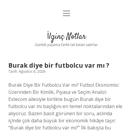
menüyü
Anasayfa
aç
Gizlilik Politikası
İlginç Notlar
Yasal Uyarı
Günlük yaşama farklı tat katan satırlar.
Hakkımızda
İlginç
Burak diye bir futbolcu var mı ?
Tarih: Ağustos 6, 2026
Notlar
Burak Diye Bir Futbolcu Var mı? Futbol Ekonomisi
Yazılar
Üzerinden Bir Kimlik, Piyasa ve Seçim Analizi
Estecom ailesiyle birlikte bugün Burak diye bir
futbolcu var mı başlığını en temel noktalarından ele
alıyoruz. Bazen basit görünen bir soru, aslında
içinde çok daha büyük bir ekonomik hikâye taşır:
“Burak diye bir futbolcu var mı?” İlk bakışta bu