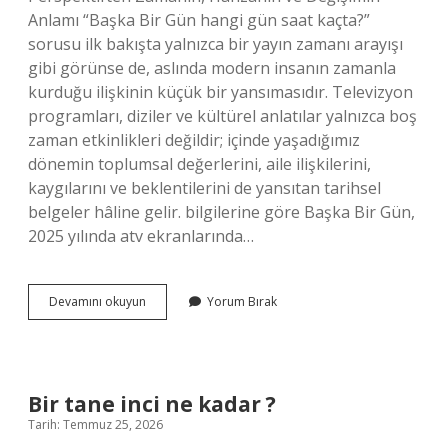
Anlamı “Başka Bir Gün hangi gün saat kaçta?”
sorusu ilk bakışta yalnızca bir yayın zamanı arayışı
gibi görünse de, aslında modern insanın zamanla
kurduğu ilişkinin küçük bir yansımasıdır. Televizyon
programları, diziler ve kültürel anlatılar yalnızca boş
zaman etkinlikleri değildir; içinde yaşadığımız
dönemin toplumsal değerlerini, aile ilişkilerini,
kaygılarını ve beklentilerini de yansıtan tarihsel
belgeler hâline gelir. bilgilerine göre Başka Bir Gün,
2025 yılında atv ekranlarında…
Başka
Devamını okuyun
Yorum Bırak
Bir
Gün
hangi
gün
saat
Bir tane inci ne kadar ?
kaçta
Tarih: Temmuz 25, 2026
?