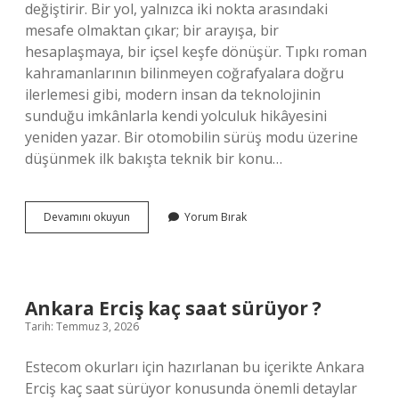
değiştirir. Bir yol, yalnızca iki nokta arasındaki
mesafe olmaktan çıkar; bir arayışa, bir
hesaplaşmaya, bir içsel keşfe dönüşür. Tıpkı roman
kahramanlarının bilinmeyen coğrafyalara doğru
ilerlemesi gibi, modern insan da teknolojinin
sunduğu imkânlarla kendi yolculuk hikâyesini
yeniden yazar. Bir otomobilin sürüş modu üzerine
düşünmek ilk bakışta teknik bir konu…
Audi
Devamını okuyun
Yorum Bırak
S
Line
paketi
nedir
?
Ankara Erciş kaç saat sürüyor ?
Tarih: Temmuz 3, 2026
Estecom okurları için hazırlanan bu içerikte Ankara
Erciş kaç saat sürüyor konusunda önemli detaylar