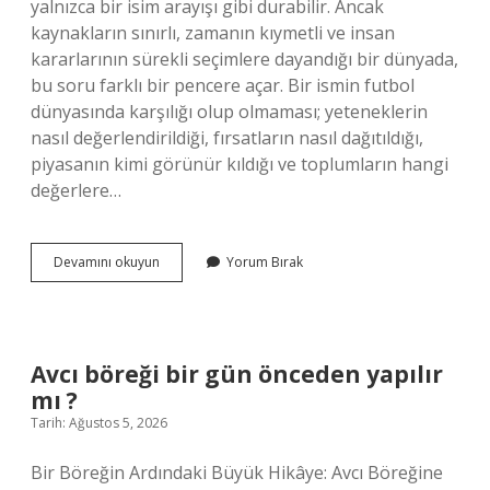
yalnızca bir isim arayışı gibi durabilir. Ancak
kaynakların sınırlı, zamanın kıymetli ve insan
kararlarının sürekli seçimlere dayandığı bir dünyada,
bu soru farklı bir pencere açar. Bir ismin futbol
dünyasında karşılığı olup olmaması; yeteneklerin
nasıl değerlendirildiği, fırsatların nasıl dağıtıldığı,
piyasanın kimi görünür kıldığı ve toplumların hangi
değerlere…
Burak
Devamını okuyun
Yorum Bırak
diye
bir
futbolcu
var
mı
Avcı böreği bir gün önceden yapılır
?
mı ?
Tarih: Ağustos 5, 2026
Bir Böreğin Ardındaki Büyük Hikâye: Avcı Böreğine