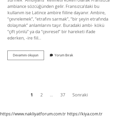
sürmek “Ambiyans” kelimesi köken olarak Fransızca
ambiance sözcüğünden gelir. Fransızca’daki bu
kullanım ise Latince ambire fiiline dayanır. Ambire,
“çevrelemek”, “etrafını sarmak”, “bir şeyin etrafında
dolaşmak” anlamlarını taşır. Buradaki ambi- kökü
“çift yönlü” ya da “çevresel” bir hareketi ifade
ederken, -ire fiil…
Ambiyans
Devamını okuyun
Yorum Bırak
hangi
dilden
gelmiştir
?
Yazı
1
2
…
37
Sonraki
sayfalaması
https://www.nakliyatforum.com.tr
https://kiya.com.tr