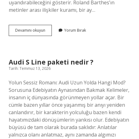
uyandırabileceğini gösterir. Roland Barthes’ın
metinler arası ilişkiler kuramı, bir ay…
20266
Devamını okuyun
Yorum Bırak
yılı
Muharrem
Ayı
Ne
Zaman
Audi S Line paketi nedir ?
?
Tarih: Temmuz 13, 2026
Yolun Sessiz Romanı: Audi Uzun Yolda Hangi Mod?
Sorusuna Edebiyatın Aynasından Bakmak Kelimeler,
insanın iç dünyasında görünmeyen yollar açar. Bir
cümle bazen yıllar önce yaşanmış bir anıyı yeniden
canlandırır, bir karakterin yolculuğu bazen kendi
hayatımızdaki dönüşümlerin yankısı olur. Edebiyatın
büyüsü de tam olarak burada saklıdır: Anlatılar
yalnızca olanı anlatmaz, aynı zamanda algımızı