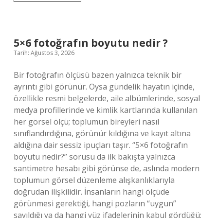
böreği
bir
gün
önceden
yapılır
5×6 fotoğrafın boyutu nedir ?
mı
Tarih: Ağustos 3, 2026
?
Bir fotoğrafın ölçüsü bazen yalnızca teknik bir
ayrıntı gibi görünür. Oysa gündelik hayatın içinde,
özellikle resmi belgelerde, aile albümlerinde, sosyal
medya profillerinde ve kimlik kartlarında kullanılan
her görsel ölçü; toplumun bireyleri nasıl
sınıflandırdığına, görünür kıldığına ve kayıt altına
aldığına dair sessiz ipuçları taşır. “5×6 fotoğrafın
boyutu nedir?” sorusu da ilk bakışta yalnızca
santimetre hesabı gibi görünse de, aslında modern
toplumun görsel düzenleme alışkanlıklarıyla
doğrudan ilişkilidir. İnsanların hangi ölçüde
görünmesi gerektiği, hangi pozların “uygun”
sayıldığı ya da hangi yüz ifadelerinin kabul gördüğü;