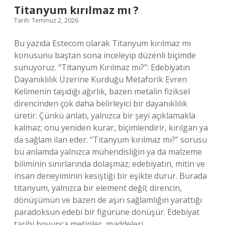
?
Titanyum kırılmaz mı ?
Tarih: Temmuz 2, 2026
Bu yazıda Estecom olarak Titanyum kırılmaz mı
konusunu baştan sona inceleyip düzenli biçimde
sunuyoruz. “Titanyum Kırılmaz mı?”: Edebiyatın
Dayanıklılık Üzerine Kurduğu Metaforik Evren
Kelimenin taşıdığı ağırlık, bazen metalin fiziksel
direncinden çok daha belirleyici bir dayanıklılık
üretir. Çünkü anlatı, yalnızca bir şeyi açıklamakla
kalmaz; onu yeniden kurar, biçimlendirir, kırılgan ya
da sağlam ilan eder. “Titanyum kırılmaz mı?” sorusu
bu anlamda yalnızca mühendisliğin ya da malzeme
biliminin sınırlarında dolaşmaz; edebiyatın, mitin ve
insan deneyiminin kesiştiği bir eşikte durur. Burada
titanyum, yalnızca bir element değil; direncin,
dönüşümün ve bazen de aşırı sağlamlığın yarattığı
paradoksun edebi bir figürüne dönüşür. Edebiyat
tarihi boyunca metinler, maddeleri…