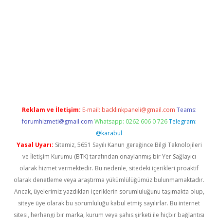
 giriş
Reklam ve İletişim:
E-mail:
backlinkpaneli@gmail.com
Teams:
forumhizmeti@gmail.com
Whatsapp: 0262 606 0 726
Telegram:
@karabul
Yasal Uyarı:
Sitemiz, 5651 Sayılı Kanun gereğince Bilgi Teknolojileri
ve İletişim Kurumu (BTK) tarafından onaylanmış bir Yer Sağlayıcı
olarak hizmet vermektedir. Bu nedenle, sitedeki içerikleri proaktif
olarak denetleme veya araştırma yükümlülüğümüz bulunmamaktadır.
Ancak, üyelerimiz yazdıkları içeriklerin sorumluluğunu taşımakta olup,
siteye üye olarak bu sorumluluğu kabul etmiş sayılırlar. Bu internet
sitesi, herhangi bir marka, kurum veya şahıs şirketi ile hiçbir bağlantısı