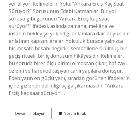
yer alıyor. Kelimelerin Yolu: “Ankara Erciş Kaç Saat
Sürüyor?” Sorusunun Edebi Katmanları Bir yol
sorusu gibi görünen “Ankara Erciş kaç saat
sürüyor?” ifadesi, aslında zamana, mekâna ve
insanın bekleyişe yüklediği anlamlara dair büyük bir
anlatının kapısını aralar. Yolculuk burada yalnızca
bir mesafe hesabı değildir; sembollerle örülmüş bir
geçiş ritüeli, bir iç dönüşüm hikâyesidir. Kelimeler,
bu soruda birer ölçü birimi olmaktan çıkar; hafızayı,
özlemi ve hareketi taşıyan canlı yapılara dönüşür.
Edebiyatın en güçlü yanı, sıradan görünen ifadelerin
içine gizlenen derinliği açığa çıkarmasıdır. “Ankara
Erciş kaç saat sürüyor”…
Ankara
Devamını okuyun
Yorum Bırak
Erciş
kaç
saat
sürüyor