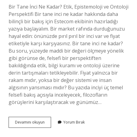
Bir Tane İnci Ne Kadar? Etik, Epistemoloji ve Ontoloji
Perspektifi Bir tane inci ne kadar hakkında daha
bilinçli bir bakış için Estecom ekibinin hazırladığı
yazıya başlayalım. Bir market rafında durduğunuzu
hayal edin: önünüzde pırıl pırıl bir inci var ve fiyat
etiketiyle karşı karşıyasınız. Bir tane inci ne kadar?
Bu soru, yüzeyde maddi bir değeri ölçmeye yönelik
gibi görünse de, felsefi bir perspektiften
bakıldığında etik, bilgi kuramı ve ontoloji üzerine
derin tartışmaları tetikleyebilir. Fiyat yalnızca bir
rakam mıdır, yoksa bir değer sistemi ve insan
algısının yansıması mıdır? Bu yazıda inciyi üç temel
felsefi bakış açısıyla inceleyecek, filozofların
görüşlerini karşılaştıracak ve günümüz…
Bir
Devamını okuyun
Yorum Bırak
tane
inci