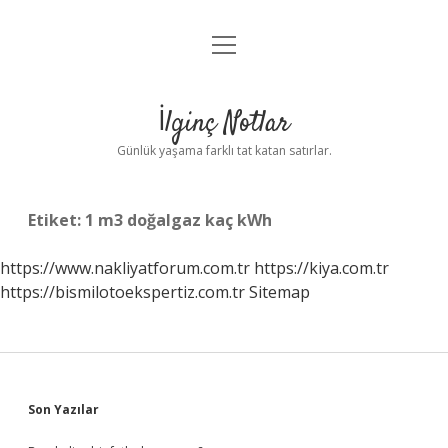
menüyü
Anasayfa
aç
Gizlilik Politikası
İlginç Notlar
Yasal Uyarı
Günlük yaşama farklı tat katan satırlar.
Hakkımızda
Etiket:
1 m3 doğalgaz kaç kWh
https://www.nakliyatforum.com.tr
https://kiya.com.tr
https://bismilotoekspertiz.com.tr
Sitemap
Sidebar
Son Yazılar