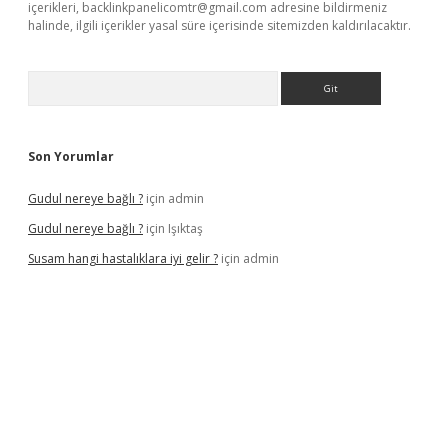
içerikleri,
backlinkpanelicomtr@gmail.com
adresine bildirmeniz
halinde, ilgili içerikler yasal süre içerisinde sitemizden kaldırılacaktır.
Arama
Son Yorumlar
Gudul nereye bağlı ?
için
admin
Gudul nereye bağlı ?
için
Işıktaş
Susam hangi hastalıklara iyi gelir ?
için
admin
 giriş