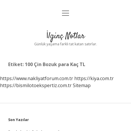
menüyü
Anasayfa
aç
Gizlilik Politikası
İlginç Notlar
Yasal Uyarı
Günlük yaşama farklı tat katan satırlar.
Hakkımızda
Etiket:
100 Çin Bozuk para Kaç TL
https://www.nakliyatforum.com.tr
https://kiya.com.tr
https://bismilotoekspertiz.com.tr
Sitemap
Sidebar
Son Yazılar