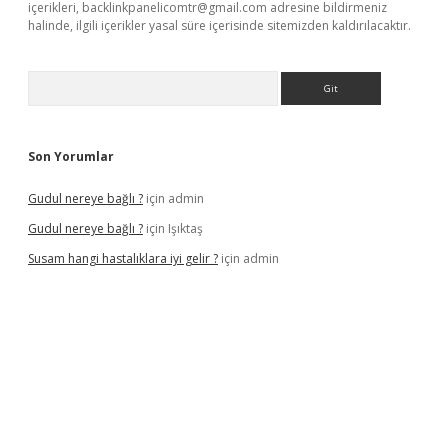
içerikleri,
backlinkpanelicomtr@gmail.com
adresine bildirmeniz
halinde, ilgili içerikler yasal süre içerisinde sitemizden kaldırılacaktır.
Arama
Son Yorumlar
Gudul nereye bağlı ?
için
admin
Gudul nereye bağlı ?
için
Işıktaş
Susam hangi hastalıklara iyi gelir ?
için
admin
iriş