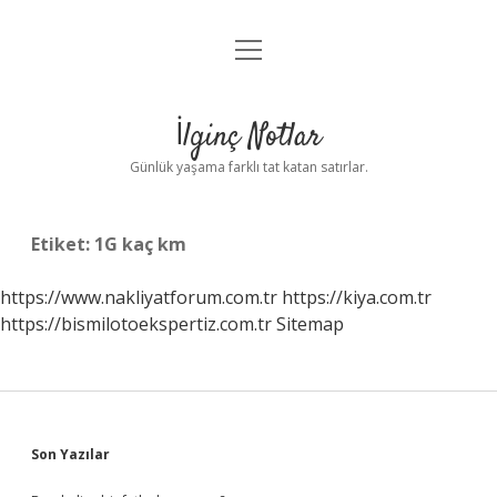
menüyü
Anasayfa
aç
Gizlilik Politikası
İlginç Notlar
Yasal Uyarı
Günlük yaşama farklı tat katan satırlar.
Hakkımızda
Etiket:
1G kaç km
https://www.nakliyatforum.com.tr
https://kiya.com.tr
https://bismilotoekspertiz.com.tr
Sitemap
Sidebar
Son Yazılar