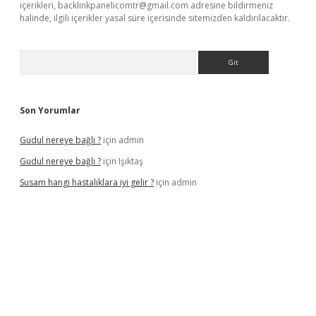
içerikleri,
backlinkpanelicomtr@gmail.com
adresine bildirmeniz
halinde, ilgili içerikler yasal süre içerisinde sitemizden kaldırılacaktır.
Arama
Son Yorumlar
Gudul nereye bağlı ?
için
admin
Gudul nereye bağlı ?
için
Işıktaş
Susam hangi hastalıklara iyi gelir ?
için
admin
giriş