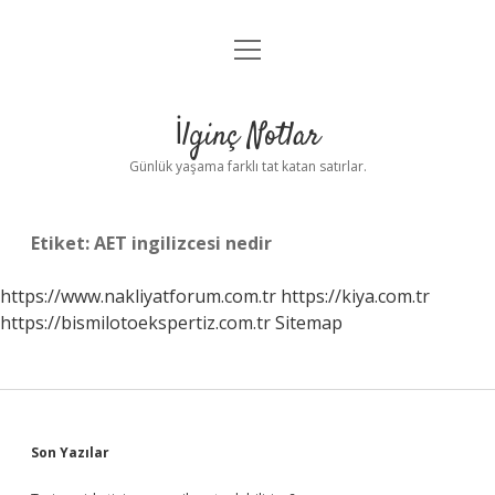
menüyü
Anasayfa
aç
Gizlilik Politikası
İlginç Notlar
Yasal Uyarı
Günlük yaşama farklı tat katan satırlar.
Hakkımızda
Etiket:
AET ingilizcesi nedir
https://www.nakliyatforum.com.tr
https://kiya.com.tr
https://bismilotoekspertiz.com.tr
Sitemap
Sidebar
Son Yazılar