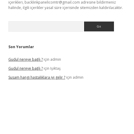
içerikleri,
backlinkpanelicomtr@gmail.com
adresine bildirmeniz
halinde, ilgili içerikler yasal süre içerisinde sitemizden kaldırılacaktır.
Arama
Son Yorumlar
Gudul nereye bağlı ?
için
admin
Gudul nereye bağlı ?
için
Işıktaş
Susam hangi hastalıklara iyi gelir ?
için
admin
giriş