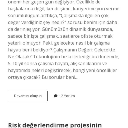
önemi her geçen gün değişiyor. Özellikle de
başkalarına değil, kendi işime, kariyerime yön verme
sorumluluğum arttıkça, “Çalışmakla ilgili en çok
değer verdiğiniz şey nedir?” sorusu benim için daha
da derinleşiyor. Günümüzün dinamik dünyasında,
sadece bir işte çalışmak, saatlerce ofiste oturmak
yeterli olmuyor. Peki, gelecekte nasıl bir çalışma
hayatı beni bekliyor? Çalışmanın Değeri: Gelecekte
Ne Olacak? Teknolojinin hızla ilerlediği bu dönemde,
5-10 yıl sonra çalışma hayatı, alışkanlıklarım ve
hayatımda neleri değiştirecek, hangi yeni öncelikler
ortaya çıkacak? Bu sorular beni…
Çalışmakla
Devamını okuyun
12 Yorum
ilgili
en
çok
değer
verdiğiniz
Risk değerlendirme projesinin
şey