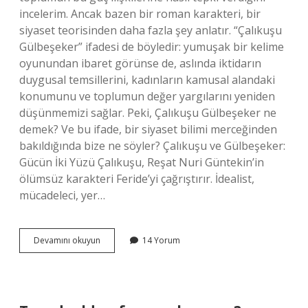
incelerim. Ancak bazen bir roman karakteri, bir
siyaset teorisinden daha fazla şey anlatır. “Çalıkuşu
Gülbeşeker” ifadesi de böyledir: yumuşak bir kelime
oyunundan ibaret görünse de, aslında iktidarın
duygusal temsillerini, kadınların kamusal alandaki
konumunu ve toplumun değer yargılarını yeniden
düşünmemizi sağlar. Peki, Çalıkuşu Gülbeşeker ne
demek? Ve bu ifade, bir siyaset bilimi merceğinden
bakıldığında bize ne söyler? Çalıkuşu ve Gülbeşeker:
Gücün İki Yüzü Çalıkuşu, Reşat Nuri Güntekin’in
ölümsüz karakteri Feride’yi çağrıştırır. İdealist,
mücadeleci, yer…
Çalıkuşu
Devamını okuyun
14 Yorum
gülbeşeker
ne
demek
?