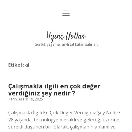
menüyü
Anasayfa
aç
Gizlilik Politikası
İlginç Notlar
Yasal Uyarı
Günlük yaşama farklı tat katan satırlar.
Hakkımızda
Etiket:
al
Çalışmakla ilgili en çok değer
verdiğiniz şey nedir ?
Tarih: Aralık 19, 2025
Çalışmakla İlgili En Çok Değer Verdiğiniz Şey Nedir?
28 yaşında, teknolojiye meraklı ve geleceği üzerine
sürekli düşünen biri olarak, çalışmanın anlamı ve