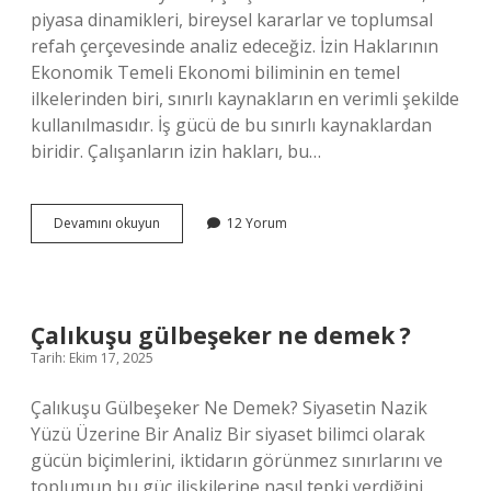
piyasa dinamikleri, bireysel kararlar ve toplumsal
refah çerçevesinde analiz edeceğiz. İzin Haklarının
Ekonomik Temeli Ekonomi biliminin en temel
ilkelerinden biri, sınırlı kaynakların en verimli şekilde
kullanılmasıdır. İş gücü de bu sınırlı kaynaklardan
biridir. Çalışanların izin hakları, bu…
Mazeret
Devamını okuyun
12 Yorum
izni
kaç
gün
?
Çalıkuşu gülbeşeker ne demek ?
Tarih: Ekim 17, 2025
Çalıkuşu Gülbeşeker Ne Demek? Siyasetin Nazik
Yüzü Üzerine Bir Analiz Bir siyaset bilimci olarak
gücün biçimlerini, iktidarın görünmez sınırlarını ve
toplumun bu güç ilişkilerine nasıl tepki verdiğini