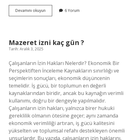
Risk
Devamını okuyun
6 Yorum
değerlendirme
projesinin
çalışanlar
açısından
yararları
Mazeret izni kaç gün ?
nelerdir
Tarih: Aralık 3, 2025
?
Çalışanların İzin Hakları Nelerdir? Ekonomik Bir
Perspektiften İnceleme Kaynakların sınırlılığı ve
seçimlerin sonuçları, ekonomik düşüncenin
temelidir. İş gücü, bir toplumun en değerli
kaynaklarından biridir, ancak bu kaynağın verimli
kullanımı, doğru bir dengeyle yapılmalıdır.
Çalışanların izin hakları, yalnızca birer hukuki
gereklilik olmanın ötesine geçer; aynı zamanda
ekonomik verimliliği artıran, iş gücü kalitesini
yükselten ve toplumsal refahı destekleyen önemli
unsurlardır. Bu yazıda, çalışanların izin haklarını,