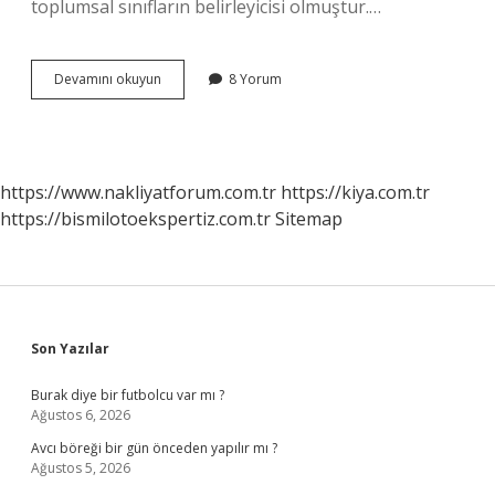
toplumsal sınıfların belirleyicisi olmuştur.…
Trendyoldan
Devamını okuyun
8 Yorum
forma
alınır
mı
?
https://www.nakliyatforum.com.tr
https://kiya.com.tr
https://bismilotoekspertiz.com.tr
Sitemap
Sidebar
Son Yazılar
Burak diye bir futbolcu var mı ?
Ağustos 6, 2026
Avcı böreği bir gün önceden yapılır mı ?
Ağustos 5, 2026