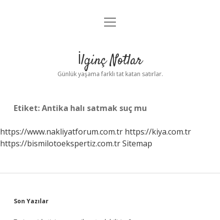
menüyü
Anasayfa
aç
Gizlilik Politikası
İlginç Notlar
Yasal Uyarı
Günlük yaşama farklı tat katan satırlar.
Hakkımızda
Etiket:
Antika halı satmak suç mu
https://www.nakliyatforum.com.tr
https://kiya.com.tr
https://bismilotoekspertiz.com.tr
Sitemap
Sidebar
Son Yazılar