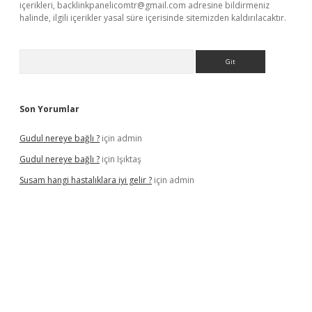
içerikleri,
backlinkpanelicomtr@gmail.com
adresine bildirmeniz
halinde, ilgili içerikler yasal süre içerisinde sitemizden kaldırılacaktır.
Arama
Son Yorumlar
Gudul nereye bağlı ?
için
admin
Gudul nereye bağlı ?
için
Işıktaş
Susam hangi hastalıklara iyi gelir ?
için
admin
iriş