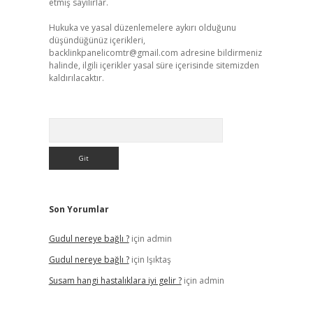
etmiş sayılırlar.
Hukuka ve yasal düzenlemelere aykırı olduğunu
düşündüğünüz içerikleri,
backlinkpanelicomtr@gmail.com
adresine bildirmeniz
halinde, ilgili içerikler yasal süre içerisinde sitemizden
kaldırılacaktır.
Arama
Son Yorumlar
Gudul nereye bağlı ?
için
admin
Gudul nereye bağlı ?
için
Işıktaş
Susam hangi hastalıklara iyi gelir ?
için
admin