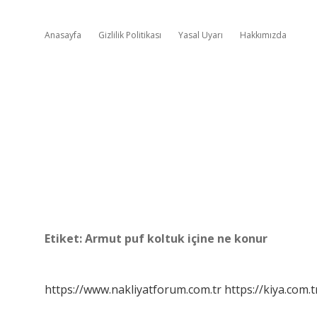
Anasayfa
Gizlilik Politikası
Yasal Uyarı
Hakkımızda
Etiket:
Armut puf koltuk içine ne konur
https://www.nakliyatforum.com.tr
https://kiya.com.t