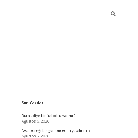
Sidebar
Son Yazılar
hiltonbet giriş
Burak diye bir futbolcu var mı ?
Ağustos 6, 2026
Avcı böreği bir gün önceden yapılır mı ?
Ağustos 5, 2026