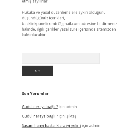
etmiş sayılırlar.
Hukuka ve yasal düzenlemelere aykırı olduğunu
düşündüğünüz içerikleri,
backlinkpanelicomtr@gmail.com
adresine bildirmeniz
halinde, ilgili içerikler yasal süre içerisinde sitemizden
kaldırılacaktır.
Arama
Son Yorumlar
Gudul nereye bağlı ?
için
admin
Gudul nereye bağlı ?
için
Işıktaş
Susam hangi hastalıklara iyi gelir ?
için
admin