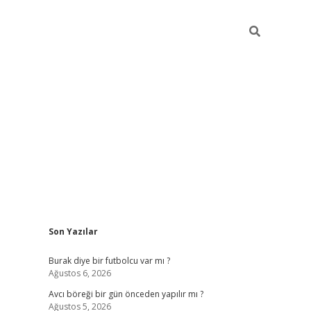
Sidebar
Son Yazılar
hiltonbet giriş
Burak diye bir futbolcu var mı ?
Ağustos 6, 2026
Avcı böreği bir gün önceden yapılır mı ?
Ağustos 5, 2026