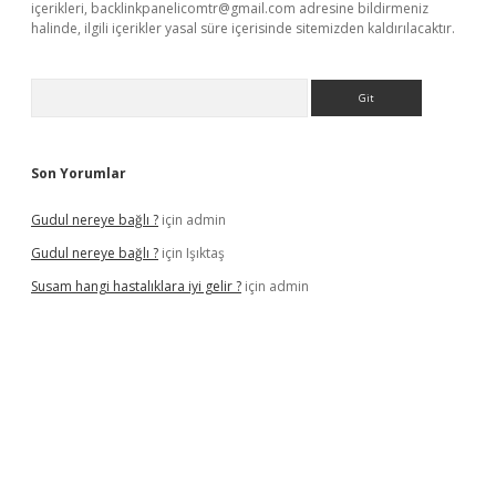
içerikleri,
backlinkpanelicomtr@gmail.com
adresine bildirmeniz
halinde, ilgili içerikler yasal süre içerisinde sitemizden kaldırılacaktır.
Arama
Son Yorumlar
Gudul nereye bağlı ?
için
admin
Gudul nereye bağlı ?
için
Işıktaş
Susam hangi hastalıklara iyi gelir ?
için
admin
iriş