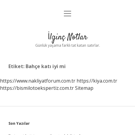
menüyü
Anasayfa
aç
Gizlilik Politikası
İlginç Notlar
Yasal Uyarı
Günlük yaşama farklı tat katan satırlar.
Hakkımızda
Etiket:
Bahçe katı iyi mi
https://www.nakliyatforum.com.tr
https://kiya.com.tr
https://bismilotoekspertiz.com.tr
Sitemap
Sidebar
Son Yazılar