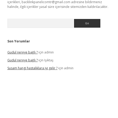
içerikleri,
backlinkpanelicomtr@gmail.com
adresine bildirmeniz
halinde, ilgili içerikler yasal süre içerisinde sitemizden kaldırılacaktır.
Arama
Son Yorumlar
Gudul nereye bağlı ?
için
admin
Gudul nereye bağlı ?
için
Işıktaş
Susam hangi hastalıklara iyi gelir ?
için
admin
giriş