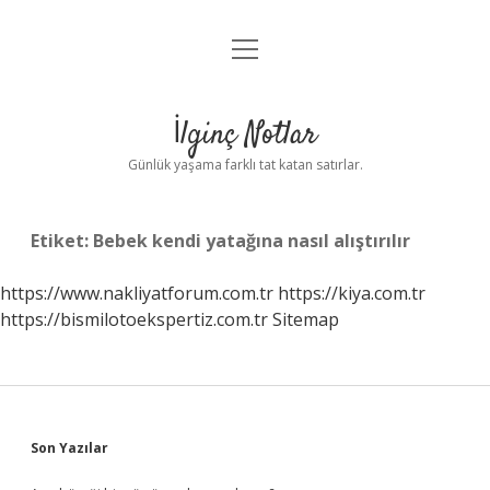
menüyü
Anasayfa
aç
Gizlilik Politikası
İlginç Notlar
Yasal Uyarı
Günlük yaşama farklı tat katan satırlar.
Hakkımızda
Etiket:
Bebek kendi yatağına nasıl alıştırılır
https://www.nakliyatforum.com.tr
https://kiya.com.tr
https://bismilotoekspertiz.com.tr
Sitemap
Sidebar
Son Yazılar