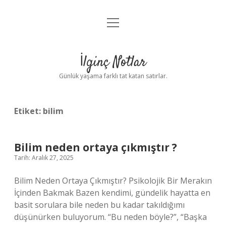
menüyü
Anasayfa
aç
Gizlilik Politikası
İlginç Notlar
Yasal Uyarı
Günlük yaşama farklı tat katan satırlar.
Hakkımızda
Etiket:
bilim
Bilim neden ortaya çıkmıştır ?
Tarih: Aralık 27, 2025
Bilim Neden Ortaya Çıkmıştır? Psikolojik Bir Merakın
İçinden Bakmak Bazen kendimi, gündelik hayatta en
basit sorulara bile neden bu kadar takıldığımı
düşünürken buluyorum. “Bu neden böyle?”, “Başka