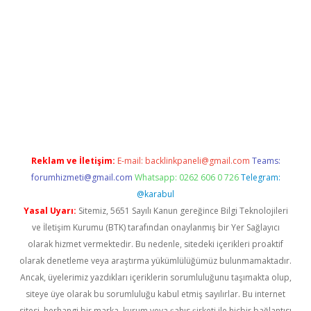
iriş
Reklam ve İletişim:
E-mail:
backlinkpaneli@gmail.com
Teams:
forumhizmeti@gmail.com
Whatsapp: 0262 606 0 726
Telegram:
@karabul
Yasal Uyarı:
Sitemiz, 5651 Sayılı Kanun gereğince Bilgi Teknolojileri
ve İletişim Kurumu (BTK) tarafından onaylanmış bir Yer Sağlayıcı
olarak hizmet vermektedir. Bu nedenle, sitedeki içerikleri proaktif
olarak denetleme veya araştırma yükümlülüğümüz bulunmamaktadır.
Ancak, üyelerimiz yazdıkları içeriklerin sorumluluğunu taşımakta olup,
siteye üye olarak bu sorumluluğu kabul etmiş sayılırlar. Bu internet
sitesi, herhangi bir marka, kurum veya şahıs şirketi ile hiçbir bağlantısı