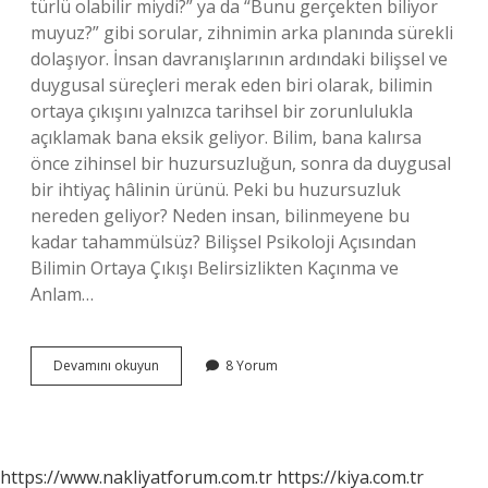
türlü olabilir miydi?” ya da “Bunu gerçekten biliyor
muyuz?” gibi sorular, zihnimin arka planında sürekli
dolaşıyor. İnsan davranışlarının ardındaki bilişsel ve
duygusal süreçleri merak eden biri olarak, bilimin
ortaya çıkışını yalnızca tarihsel bir zorunlulukla
açıklamak bana eksik geliyor. Bilim, bana kalırsa
önce zihinsel bir huzursuzluğun, sonra da duygusal
bir ihtiyaç hâlinin ürünü. Peki bu huzursuzluk
nereden geliyor? Neden insan, bilinmeyene bu
kadar tahammülsüz? Bilişsel Psikoloji Açısından
Bilimin Ortaya Çıkışı Belirsizlikten Kaçınma ve
Anlam…
Bilim
Devamını okuyun
8 Yorum
neden
ortaya
çıkmıştır
?
https://www.nakliyatforum.com.tr
https://kiya.com.tr