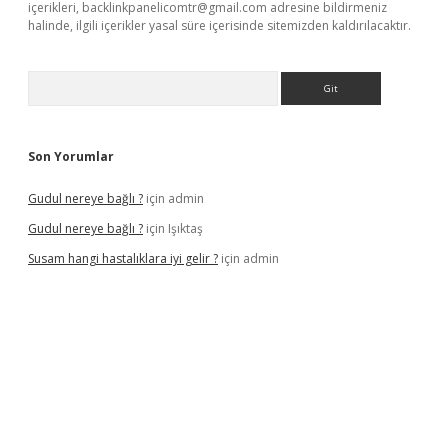
içerikleri,
backlinkpanelicomtr@gmail.com
adresine bildirmeniz
halinde, ilgili içerikler yasal süre içerisinde sitemizden kaldırılacaktır.
Arama
Son Yorumlar
Gudul nereye bağlı ?
için
admin
Gudul nereye bağlı ?
için
Işıktaş
Susam hangi hastalıklara iyi gelir ?
için
admin
iriş