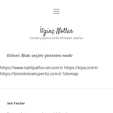
menüyü
Anasayfa
aç
Gizlilik Politikası
İlginç Notlar
Yasal Uyarı
Günlük yaşama farklı tat katan satırlar.
Hakkımızda
Etiket:
Blok seçim yöntemi nedir
https://www.nakliyatforum.com.tr
https://kiya.com.tr
https://bismilotoekspertiz.com.tr
Sitemap
Sidebar
Son Yazılar