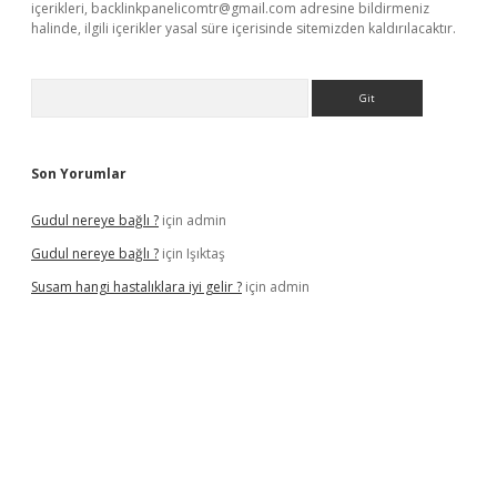
içerikleri,
backlinkpanelicomtr@gmail.com
adresine bildirmeniz
halinde, ilgili içerikler yasal süre içerisinde sitemizden kaldırılacaktır.
Arama
Son Yorumlar
Gudul nereye bağlı ?
için
admin
Gudul nereye bağlı ?
için
Işıktaş
Susam hangi hastalıklara iyi gelir ?
için
admin
giriş