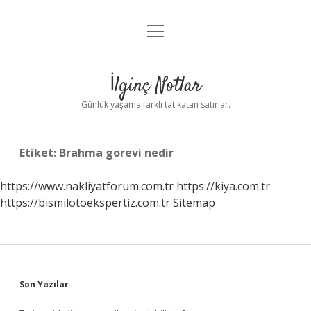
menüyü
Anasayfa
aç
Gizlilik Politikası
İlginç Notlar
Yasal Uyarı
Günlük yaşama farklı tat katan satırlar.
Hakkımızda
Etiket:
Brahma gorevi nedir
https://www.nakliyatforum.com.tr
https://kiya.com.tr
https://bismilotoekspertiz.com.tr
Sitemap
Sidebar
Son Yazılar