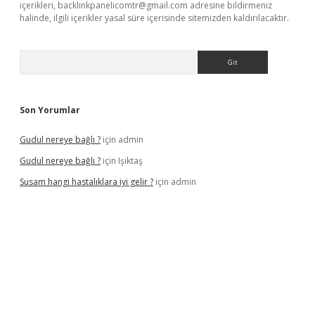
içerikleri,
backlinkpanelicomtr@gmail.com
adresine bildirmeniz
halinde, ilgili içerikler yasal süre içerisinde sitemizden kaldırılacaktır.
Arama
Son Yorumlar
Gudul nereye bağlı ?
için
admin
Gudul nereye bağlı ?
için
Işıktaş
Susam hangi hastalıklara iyi gelir ?
için
admin
iriş