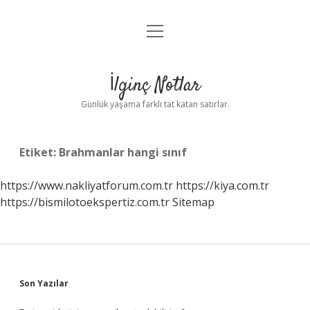
menüyü
Anasayfa
aç
Gizlilik Politikası
İlginç Notlar
Yasal Uyarı
Günlük yaşama farklı tat katan satırlar.
Hakkımızda
Etiket:
Brahmanlar hangi sınıf
https://www.nakliyatforum.com.tr
https://kiya.com.tr
https://bismilotoekspertiz.com.tr
Sitemap
Sidebar
Son Yazılar