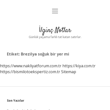
menüyü
Anasayfa
aç
Gizlilik Politikası
İlginç Notlar
Yasal Uyarı
Günlük yaşama farklı tat katan satırlar.
Hakkımızda
Etiket:
Brezilya soğuk bir yer mi
https://www.nakliyatforum.com.tr
https://kiya.com.tr
https://bismilotoekspertiz.com.tr
Sitemap
Sidebar
Son Yazılar