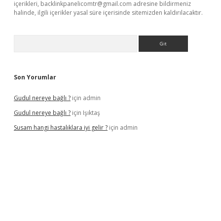
içerikleri,
backlinkpanelicomtr@gmail.com
adresine bildirmeniz
halinde, ilgili içerikler yasal süre içerisinde sitemizden kaldırılacaktır.
Arama
Son Yorumlar
Gudul nereye bağlı ?
için
admin
Gudul nereye bağlı ?
için
Işıktaş
Susam hangi hastalıklara iyi gelir ?
için
admin
t giriş