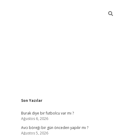
Sidebar
Son Yazılar
hiltonbet giriş
Burak diye bir futbolcu var mı ?
Ağustos 6, 2026
Avcı böreği bir gün önceden yapılır mı ?
Ağustos 5, 2026