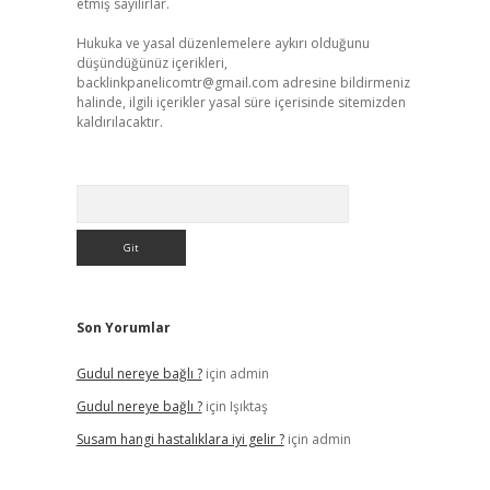
etmiş sayılırlar.
Hukuka ve yasal düzenlemelere aykırı olduğunu
düşündüğünüz içerikleri,
backlinkpanelicomtr@gmail.com
adresine bildirmeniz
halinde, ilgili içerikler yasal süre içerisinde sitemizden
kaldırılacaktır.
Arama
Son Yorumlar
Gudul nereye bağlı ?
için
admin
Gudul nereye bağlı ?
için
Işıktaş
Susam hangi hastalıklara iyi gelir ?
için
admin