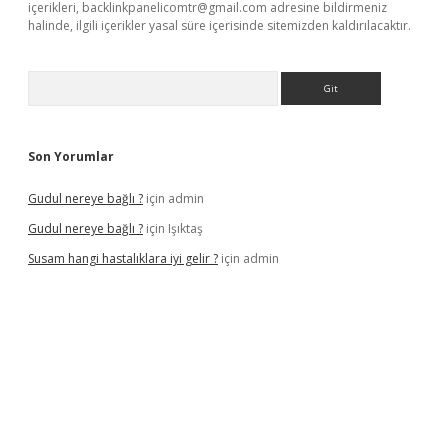
içerikleri,
backlinkpanelicomtr@gmail.com
adresine bildirmeniz
halinde, ilgili içerikler yasal süre içerisinde sitemizden kaldırılacaktır.
Arama
Son Yorumlar
Gudul nereye bağlı ?
için
admin
Gudul nereye bağlı ?
için
Işıktaş
Susam hangi hastalıklara iyi gelir ?
için
admin
iriş