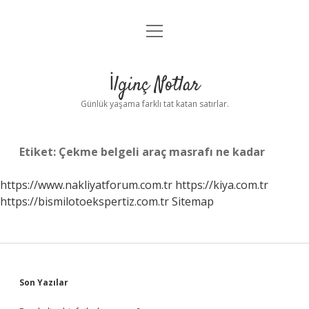
menüyü
Anasayfa
aç
Gizlilik Politikası
İlginç Notlar
Yasal Uyarı
Günlük yaşama farklı tat katan satırlar.
Hakkımızda
Etiket:
Çekme belgeli araç masrafı ne kadar
https://www.nakliyatforum.com.tr
https://kiya.com.tr
https://bismilotoekspertiz.com.tr
Sitemap
Sidebar
Son Yazılar