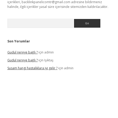
içerikleri,
backlinkpanelicomtr@gmail.com
adresine bildirmeniz
halinde, ilgili içerikler yasal süre içerisinde sitemizden kaldırılacaktır.
Arama
Son Yorumlar
Gudul nereye bağlı ?
için
admin
Gudul nereye bağlı ?
için
Işıktaş
Susam hangi hastalıklara iyi gelir ?
için
admin
iriş