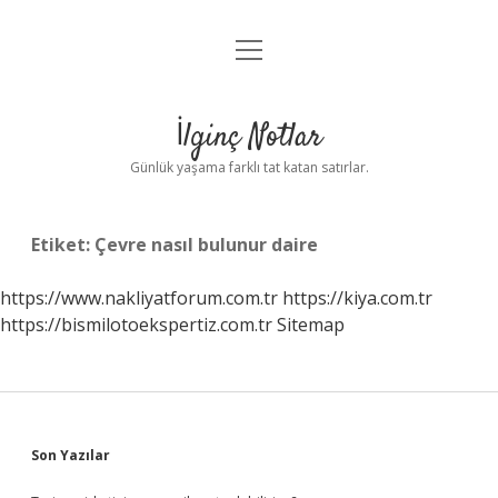
menüyü
Anasayfa
aç
Gizlilik Politikası
İlginç Notlar
Yasal Uyarı
Günlük yaşama farklı tat katan satırlar.
Hakkımızda
Etiket:
Çevre nasıl bulunur daire
https://www.nakliyatforum.com.tr
https://kiya.com.tr
https://bismilotoekspertiz.com.tr
Sitemap
Sidebar
Son Yazılar