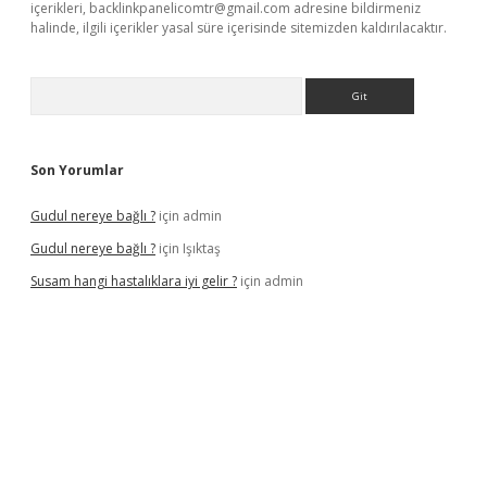
içerikleri,
backlinkpanelicomtr@gmail.com
adresine bildirmeniz
halinde, ilgili içerikler yasal süre içerisinde sitemizden kaldırılacaktır.
Arama
Son Yorumlar
Gudul nereye bağlı ?
için
admin
Gudul nereye bağlı ?
için
Işıktaş
Susam hangi hastalıklara iyi gelir ?
için
admin
iriş