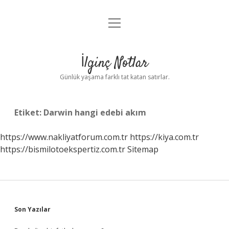
menüyü
Anasayfa
aç
Gizlilik Politikası
İlginç Notlar
Yasal Uyarı
Günlük yaşama farklı tat katan satırlar.
Hakkımızda
Etiket:
Darwin hangi edebi akım
https://www.nakliyatforum.com.tr
https://kiya.com.tr
https://bismilotoekspertiz.com.tr
Sitemap
Sidebar
Son Yazılar