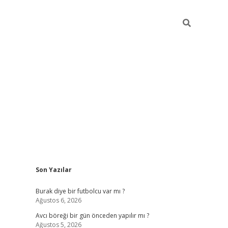
Sidebar
Son Yazılar
hiltonbet giriş
Burak diye bir futbolcu var mı ?
Ağustos 6, 2026
Avcı böreği bir gün önceden yapılır mı ?
Ağustos 5, 2026