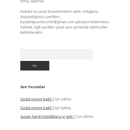
etmiş sayılırlar.
Hukuka ve yasal düzenlemelere aykırı olduğunu
düşündüğünüz içerikleri,
backlinkpanelicomtr@gmail.com
adresine bildirmeniz
halinde, ilgili içerikler yasal süre içerisinde sitemizden
kaldırılacaktır.
Arama
Son Yorumlar
Gudul nereye bağlı ?
için
admin
Gudul nereye bağlı ?
için
Işıktaş
Susam hangi hastalıklara iyi gelir ?
için
admin