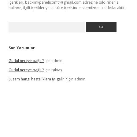
içerikleri,
backlinkpanelicomtr@gmail.com
adresine bildirmeniz
halinde, ilgili içerikler yasal süre içerisinde sitemizden kaldırılacaktır.
Arama
Son Yorumlar
Gudul nereye bağlı ?
için
admin
Gudul nereye bağlı ?
için
Işıktaş
Susam hangi hastalıklara iyi gelir ?
için
admin
giriş