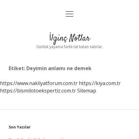
menüyü
Anasayfa
aç
Gizlilik Politikası
İlginç Notlar
Yasal Uyarı
Günlük yaşama farklı tat katan satırlar.
Hakkımızda
Etiket:
Deyimin anlamı ne demek
https://www.nakliyatforum.com.tr
https://kiya.com.tr
https://bismilotoekspertiz.com.tr
Sitemap
Sidebar
Son Yazılar