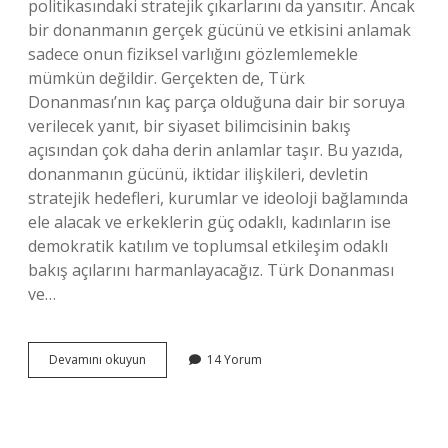
politikasındaki stratejik çıkarlarını da yansıtır. Ancak
bir donanmanın gerçek gücünü ve etkisini anlamak
sadece onun fiziksel varlığını gözlemlemekle
mümkün değildir. Gerçekten de, Türk
Donanması’nın kaç parça olduğuna dair bir soruya
verilecek yanıt, bir siyaset bilimcisinin bakış
açısından çok daha derin anlamlar taşır. Bu yazıda,
donanmanın gücünü, iktidar ilişkileri, devletin
stratejik hedefleri, kurumlar ve ideoloji bağlamında
ele alacak ve erkeklerin güç odaklı, kadınların ise
demokratik katılım ve toplumsal etkileşim odaklı
bakış açılarını harmanlayacağız. Türk Donanması
ve…
Türk
Devamını okuyun
14 Yorum
donanması
kaç
parça
?