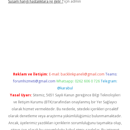
Susam hangi hastalıklara iyi gelir ?
için
admin
iriş
Reklam ve İletişim:
E-mail:
backlinkpaneli@gmail.com
Teams:
forumhizmeti@gmail.com
Whatsapp: 0262 606 0 726
Telegram:
@karabul
Yasal Uyarı:
Sitemiz, 5651 Sayılı Kanun gereğince Bilgi Teknolojileri
ve İletişim Kurumu (BTK) tarafından onaylanmış bir Yer Sağlayıcı
olarak hizmet vermektedir. Bu nedenle, sitedeki içerikleri proaktif
olarak denetleme veya araştırma yükümlülüğümüz bulunmamaktadır.
Ancak, üyelerimiz yazdıkları içeriklerin sorumluluğunu taşımakta olup,
siteye üye olarak bu sorumluluğu kabul etmiş sayılırlar. Bu internet