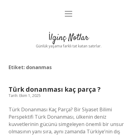
menüyü
Anasayfa
aç
Gizlilik Politikası
İlginç Notlar
Yasal Uyarı
Günlük yaşama farklı tat katan satırlar.
Hakkımızda
Etiket:
donanmas
Türk donanması kaç parça ?
Tarih: Ekim 1, 2025
Türk Donanması Kaç Parça? Bir Siyaset Bilimi
Perspektifi Türk Donanması, ülkenin deniz
kuvvetlerinin gücünü simgeleyen önemli bir unsur
olmasının yanı sıra, aynı zamanda Türkiye’nin dış