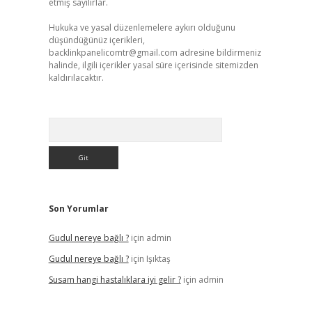
etmiş sayılırlar.
Hukuka ve yasal düzenlemelere aykırı olduğunu
düşündüğünüz içerikleri,
backlinkpanelicomtr@gmail.com
adresine bildirmeniz
halinde, ilgili içerikler yasal süre içerisinde sitemizden
kaldırılacaktır.
Arama
Son Yorumlar
Gudul nereye bağlı ?
için
admin
Gudul nereye bağlı ?
için
Işıktaş
Susam hangi hastalıklara iyi gelir ?
için
admin