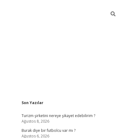
Sidebar
Son Yazılar
hiltonbet giriş
Turizm şirketini nereye şikayet edebilirim ?
Ağustos 8, 2026
Burak diye bir futbolcu var mı ?
Ağustos 6, 2026