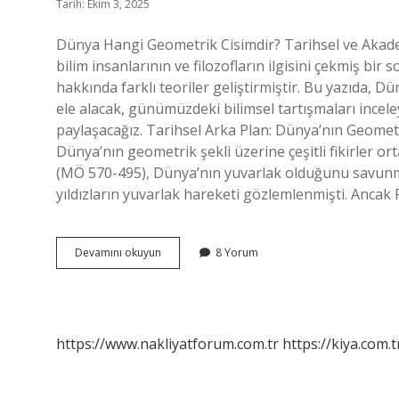
Tarih: Ekim 3, 2025
Dünya Hangi Geometrik Cisimdir? Tarihsel ve Akadem
bilim insanlarının ve filozofların ilgisini çekmiş bir
hakkında farklı teoriler geliştirmiştir. Bu yazıda, 
ele alacak, günümüzdeki bilimsel tartışmaları incele
paylaşacağız. Tarihsel Arka Plan: Dünya’nın Geometr
Dünya’nın geometrik şekli üzerine çeşitli fikirler or
(MÖ 570-495), Dünya’nın yuvarlak olduğunu savun
yıldızların yuvarlak hareketi gözlemlenmişti. Ancak
Dünya
Devamını okuyun
8 Yorum
hangi
geometrik
cisimdir
?
https://www.nakliyatforum.com.tr
https://kiya.com.t