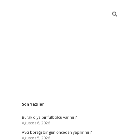
Sidebar
Son Yazılar
hiltonbet giriş
Burak diye bir futbolcu var mı ?
Ağustos 6, 2026
Avcı böreği bir gün önceden yapılır mı ?
Ağustos 5, 2026