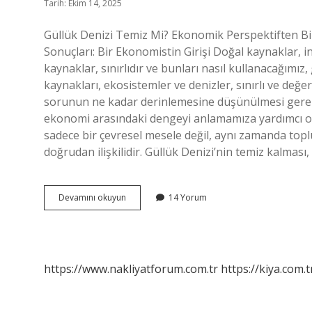
Tarih: Ekim 14, 2025
Güllük Denizi Temiz Mi? Ekonomik Perspektiften Bir 
Sonuçları: Bir Ekonomistin Girişi Doğal kaynaklar, in
kaynaklar, sınırlıdır ve bunları nasıl kullanacağımız
kaynakları, ekosistemler ve denizler, sınırlı ve değer
sorunun ne kadar derinlemesine düşünülmesi gerektiğ
ekonomi arasındaki dengeyi anlamamıza yardımcı olu
sadece bir çevresel mesele değil, aynı zamanda topl
doğrudan ilişkilidir. Güllük Denizi’nin temiz kalması
Güllük
Devamını okuyun
14 Yorum
denizi
temiz
mi
?
https://www.nakliyatforum.com.tr
https://kiya.com.t