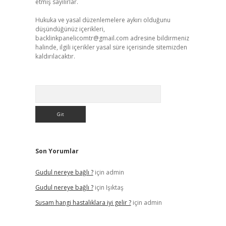
etmiş sayılırlar.
Hukuka ve yasal düzenlemelere aykırı olduğunu
düşündüğünüz içerikleri,
backlinkpanelicomtr@gmail.com
adresine bildirmeniz
halinde, ilgili içerikler yasal süre içerisinde sitemizden
kaldırılacaktır.
Arama
Son Yorumlar
Gudul nereye bağlı ?
için
admin
Gudul nereye bağlı ?
için
Işıktaş
Susam hangi hastalıklara iyi gelir ?
için
admin