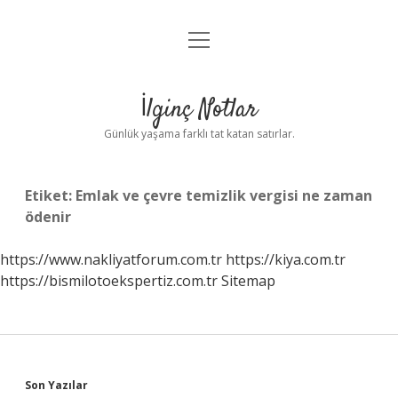
menüyü
Anasayfa
aç
Gizlilik Politikası
İlginç Notlar
Yasal Uyarı
Günlük yaşama farklı tat katan satırlar.
Hakkımızda
Etiket:
Emlak ve çevre temizlik vergisi ne zaman
ödenir
https://www.nakliyatforum.com.tr
https://kiya.com.tr
https://bismilotoekspertiz.com.tr
Sitemap
Sidebar
Son Yazılar