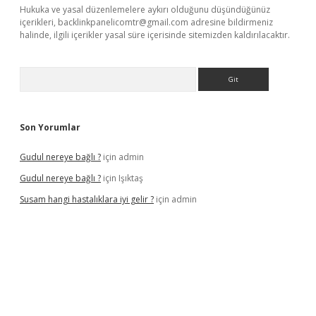
Hukuka ve yasal düzenlemelere aykırı olduğunu düşündüğünüz
içerikleri,
backlinkpanelicomtr@gmail.com
adresine bildirmeniz
halinde, ilgili içerikler yasal süre içerisinde sitemizden kaldırılacaktır.
Arama
Son Yorumlar
Gudul nereye bağlı ?
için
admin
Gudul nereye bağlı ?
için
Işıktaş
Susam hangi hastalıklara iyi gelir ?
için
admin
iriş