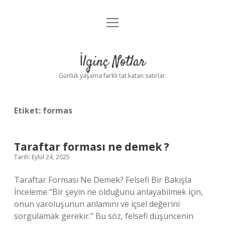
menüyü
Anasayfa
aç
Gizlilik Politikası
İlginç Notlar
Yasal Uyarı
Günlük yaşama farklı tat katan satırlar.
Hakkımızda
Etiket:
formas
Taraftar forması ne demek ?
Tarih: Eylül 24, 2025
Taraftar Forması Ne Demek? Felsefi Bir Bakışla
İnceleme “Bir şeyin ne olduğunu anlayabilmek için,
onun varoluşunun anlamını ve içsel değerini
sorgulamak gerekir.” Bu söz, felsefi düşüncenin