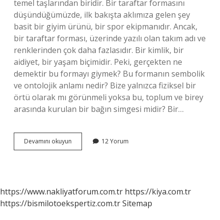
temel taşlarından biridir. Bir taraftar formasını
düşündüğümüzde, ilk bakışta aklımıza gelen şey
basit bir giyim ürünü, bir spor ekipmanıdır. Ancak,
bir taraftar forması, üzerinde yazılı olan takım adı ve
renklerinden çok daha fazlasıdır. Bir kimlik, bir
aidiyet, bir yaşam biçimidir. Peki, gerçekten ne
demektir bu formayı giymek? Bu formanın sembolik
ve ontolojik anlamı nedir? Bize yalnızca fiziksel bir
örtü olarak mı görünmeli yoksa bu, toplum ve birey
arasında kurulan bir bağın simgesi midir? Bir…
Taraftar
Devamını okuyun
12 Yorum
forması
ne
demek
?
https://www.nakliyatforum.com.tr
https://kiya.com.tr
https://bismilotoekspertiz.com.tr
Sitemap