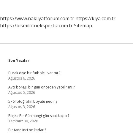
mu
Avrupa
mı
https://www.nakliyatforum.com.tr
https://kiya.com.tr
?
https://bismilotoekspertiz.com.tr
Sitemap
Sidebar
Son Yazılar
Burak diye bir futbolcu var mı ?
Ağustos 6, 2026
Avcı böreği bir gün önceden yapılır mı ?
Ağustos 5, 2026
5×6 fotoğrafın boyutu nedir ?
Ağustos 3, 2026
Başka Bir Gün hangi gün saat kaçta ?
Temmuz 30, 2026
Bir tane inci ne kadar ?