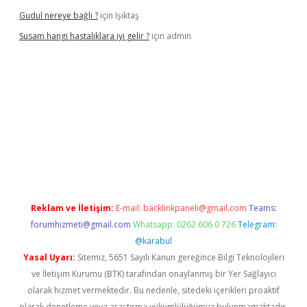
Gudul nereye bağlı ?
için
Işıktaş
Susam hangi hastalıklara iyi gelir ?
için
admin
iriş
Reklam ve İletişim:
E-mail:
backlinkpaneli@gmail.com
Teams:
forumhizmeti@gmail.com
Whatsapp: 0262 606 0 726
Telegram:
@karabul
Yasal Uyarı:
Sitemiz, 5651 Sayılı Kanun gereğince Bilgi Teknolojileri
ve İletişim Kurumu (BTK) tarafından onaylanmış bir Yer Sağlayıcı
olarak hizmet vermektedir. Bu nedenle, sitedeki içerikleri proaktif
olarak denetleme veya araştırma yükümlülüğümüz bulunmamaktadır.