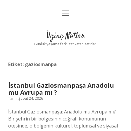
menüyü
Anasayfa
aç
Gizlilik Politikası
İlginç Notlar
Yasal Uyarı
Günlük yaşama farklı tat katan satırlar.
Hakkımızda
Etiket:
gaziosmanpa
İstanbul Gaziosmanpaşa Anadolu
mu Avrupa mı ?
Tarih: Şubat 24, 2026
İstanbul Gaziosmanpaşa: Anadolu mu Avrupa mı?
Bir şehrin bir bölgesinin coğrafi konumunun
ötesinde, o bölgenin kültürel, toplumsal ve siyasal