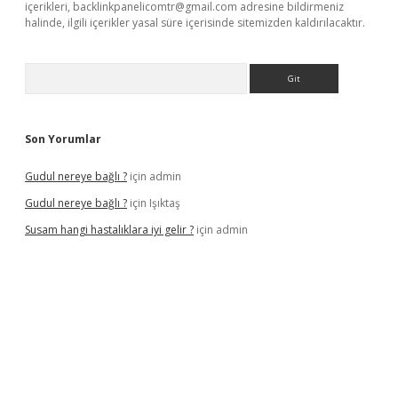
içerikleri,
backlinkpanelicomtr@gmail.com
adresine bildirmeniz
halinde, ilgili içerikler yasal süre içerisinde sitemizden kaldırılacaktır.
Arama
Son Yorumlar
Gudul nereye bağlı ?
için
admin
Gudul nereye bağlı ?
için
Işıktaş
Susam hangi hastalıklara iyi gelir ?
için
admin
iriş