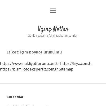
menüyü
Anasayfa
aç
Gizlilik Politikası
İlginç Notlar
Yasal Uyarı
Günlük yaşama farklı tat katan satırlar.
Hakkımızda
Etiket:
İçim boykot ürünü mü
https://www.nakliyatforum.com.tr
https://kiya.com.tr
https://bismilotoekspertiz.com.tr
Sitemap
Sidebar
Son Yazılar