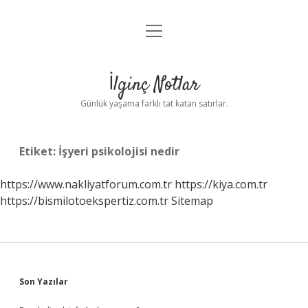
menüyü
Anasayfa
aç
Gizlilik Politikası
İlginç Notlar
Yasal Uyarı
Günlük yaşama farklı tat katan satırlar.
Hakkımızda
Etiket:
İşyeri psikolojisi nedir
https://www.nakliyatforum.com.tr
https://kiya.com.tr
https://bismilotoekspertiz.com.tr
Sitemap
Sidebar
Son Yazılar