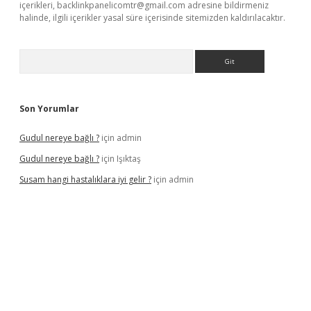
içerikleri,
backlinkpanelicomtr@gmail.com
adresine bildirmeniz
halinde, ilgili içerikler yasal süre içerisinde sitemizden kaldırılacaktır.
Arama
Son Yorumlar
Gudul nereye bağlı ?
için
admin
Gudul nereye bağlı ?
için
Işıktaş
Susam hangi hastalıklara iyi gelir ?
için
admin
giriş