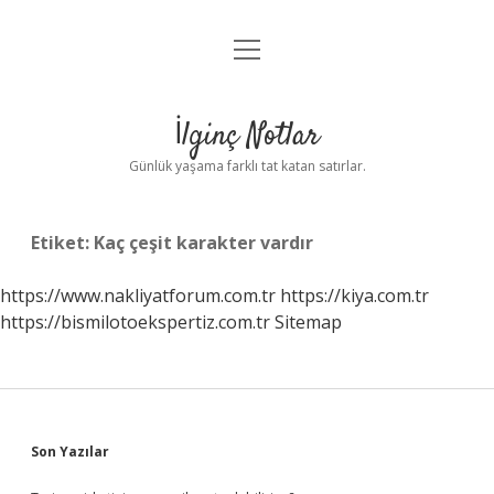
menüyü
Anasayfa
aç
Gizlilik Politikası
İlginç Notlar
Yasal Uyarı
Günlük yaşama farklı tat katan satırlar.
Hakkımızda
Etiket:
Kaç çeşit karakter vardır
https://www.nakliyatforum.com.tr
https://kiya.com.tr
https://bismilotoekspertiz.com.tr
Sitemap
Sidebar
Son Yazılar