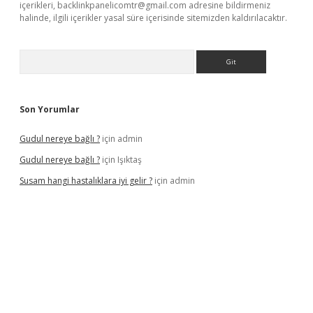
içerikleri,
backlinkpanelicomtr@gmail.com
adresine bildirmeniz
halinde, ilgili içerikler yasal süre içerisinde sitemizden kaldırılacaktır.
Arama
Son Yorumlar
Gudul nereye bağlı ?
için
admin
Gudul nereye bağlı ?
için
Işıktaş
Susam hangi hastalıklara iyi gelir ?
için
admin
iriş