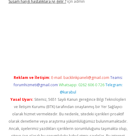
Susam hangi hastalıklara iyi gelir ?
için
admin
iriş
Reklam ve İletişim:
E-mail:
backlinkpaneli@gmail.com
Teams:
forumhizmeti@gmail.com
Whatsapp: 0262 606 0 726
Telegram:
@karabul
Yasal Uyarı:
Sitemiz, 5651 Sayılı Kanun gereğince Bilgi Teknolojileri
ve İletişim Kurumu (BTK) tarafından onaylanmış bir Yer Sağlayıcı
olarak hizmet vermektedir. Bu nedenle, sitedeki içerikleri proaktif
olarak denetleme veya araştırma yükümlülüğümüz bulunmamaktadır.
Ancak, üyelerimiz yazdıkları içeriklerin sorumluluğunu taşımakta olup,
siteye üye olarak bu sorumluluğu kabul etmiş sayılırlar. Bu internet