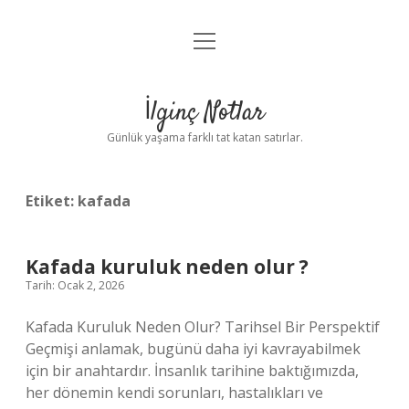
menüyü
Anasayfa
aç
Gizlilik Politikası
İlginç Notlar
Yasal Uyarı
Günlük yaşama farklı tat katan satırlar.
Hakkımızda
Etiket:
kafada
Kafada kuruluk neden olur ?
Tarih: Ocak 2, 2026
Kafada Kuruluk Neden Olur? Tarihsel Bir Perspektif
Geçmişi anlamak, bugünü daha iyi kavrayabilmek
için bir anahtardır. İnsanlık tarihine baktığımızda,
her dönemin kendi sorunları, hastalıkları ve