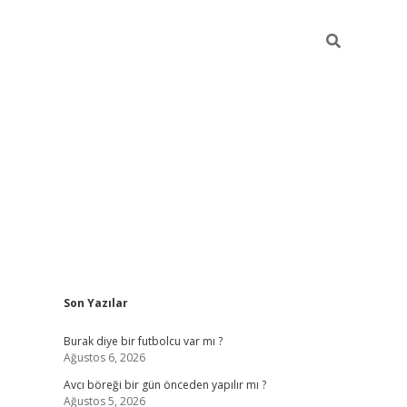
Sidebar
Son Yazılar
hiltonbet giriş
Burak diye bir futbolcu var mı ?
Ağustos 6, 2026
Avcı böreği bir gün önceden yapılır mı ?
Ağustos 5, 2026