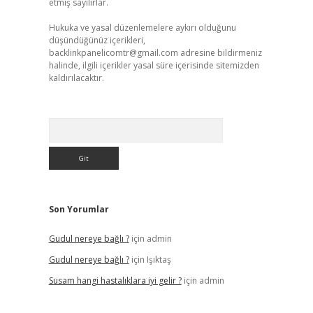
etmiş sayılırlar.
Hukuka ve yasal düzenlemelere aykırı olduğunu
düşündüğünüz içerikleri,
backlinkpanelicomtr@gmail.com
adresine bildirmeniz
halinde, ilgili içerikler yasal süre içerisinde sitemizden
kaldırılacaktır.
Arama
Son Yorumlar
Gudul nereye bağlı ?
için
admin
Gudul nereye bağlı ?
için
Işıktaş
Susam hangi hastalıklara iyi gelir ?
için
admin