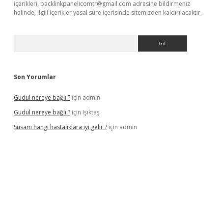
içerikleri,
backlinkpanelicomtr@gmail.com
adresine bildirmeniz
halinde, ilgili içerikler yasal süre içerisinde sitemizden kaldırılacaktır.
Arama
Son Yorumlar
Gudul nereye bağlı ?
için
admin
Gudul nereye bağlı ?
için
Işıktaş
Susam hangi hastalıklara iyi gelir ?
için
admin
giriş