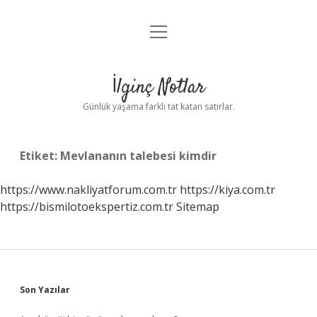
menüyü
Anasayfa
aç
Gizlilik Politikası
İlginç Notlar
Yasal Uyarı
Günlük yaşama farklı tat katan satırlar.
Hakkımızda
Etiket:
Mevlananın talebesi kimdir
https://www.nakliyatforum.com.tr
https://kiya.com.tr
https://bismilotoekspertiz.com.tr
Sitemap
Sidebar
Son Yazılar