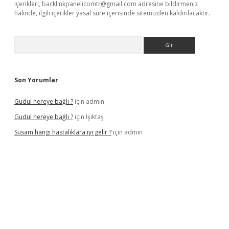
içerikleri,
backlinkpanelicomtr@gmail.com
adresine bildirmeniz
halinde, ilgili içerikler yasal süre içerisinde sitemizden kaldırılacaktır.
Arama
Son Yorumlar
Gudul nereye bağlı ?
için
admin
Gudul nereye bağlı ?
için
Işıktaş
Susam hangi hastalıklara iyi gelir ?
için
admin
iriş