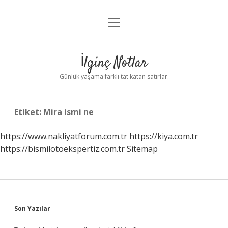
menüyü
Anasayfa
aç
Gizlilik Politikası
İlginç Notlar
Yasal Uyarı
Günlük yaşama farklı tat katan satırlar.
Hakkımızda
Etiket:
Mira ismi ne
https://www.nakliyatforum.com.tr
https://kiya.com.tr
https://bismilotoekspertiz.com.tr
Sitemap
Sidebar
Son Yazılar