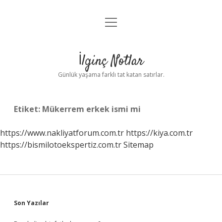
menüyü
Anasayfa
aç
Gizlilik Politikası
İlginç Notlar
Yasal Uyarı
Günlük yaşama farklı tat katan satırlar.
Hakkımızda
Etiket:
Mükerrem erkek ismi mi
https://www.nakliyatforum.com.tr
https://kiya.com.tr
https://bismilotoekspertiz.com.tr
Sitemap
Sidebar
Son Yazılar