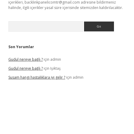
içerikleri,
backlinkpanelicomtr@gmail.com
adresine bildirmeniz
halinde, ilgili içerikler yasal süre içerisinde sitemizden kaldırılacaktır.
Arama
Son Yorumlar
Gudul nereye bağlı ?
için
admin
Gudul nereye bağlı ?
için
Işıktaş
Susam hangi hastalıklara iyi gelir ?
için
admin
bet giriş