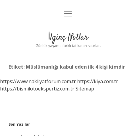
menüyü
Anasayfa
aç
Gizlilik Politikası
İlginç Notlar
Yasal Uyarı
Günlük yaşama farklı tat katan satırlar.
Hakkımızda
Etiket:
Müslümanlığı kabul eden ilk 4 kişi kimdir
https://www.nakliyatforum.com.tr
https://kiya.com.tr
https://bismilotoekspertiz.com.tr
Sitemap
Sidebar
Son Yazılar