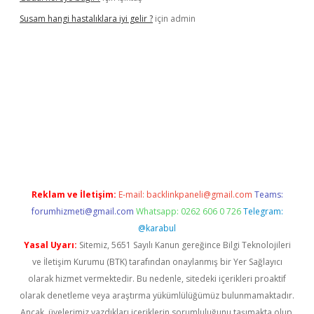
Susam hangi hastalıklara iyi gelir ?
için
admin
iriş
Reklam ve İletişim:
E-mail:
backlinkpaneli@gmail.com
Teams:
forumhizmeti@gmail.com
Whatsapp: 0262 606 0 726
Telegram:
@karabul
Yasal Uyarı:
Sitemiz, 5651 Sayılı Kanun gereğince Bilgi Teknolojileri
ve İletişim Kurumu (BTK) tarafından onaylanmış bir Yer Sağlayıcı
olarak hizmet vermektedir. Bu nedenle, sitedeki içerikleri proaktif
olarak denetleme veya araştırma yükümlülüğümüz bulunmamaktadır.
Ancak, üyelerimiz yazdıkları içeriklerin sorumluluğunu taşımakta olup,