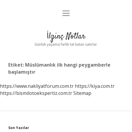
menüyü
Anasayfa
aç
Gizlilik Politikası
İlginç Notlar
Yasal Uyarı
Günlük yaşama farklı tat katan satırlar.
Hakkımızda
Etiket:
Müslümanlık ilk hangi peygamberle
başlamıştır
https://www.nakliyatforum.com.tr
https://kiya.com.tr
https://bismilotoekspertiz.com.tr
Sitemap
Sidebar
Son Yazılar