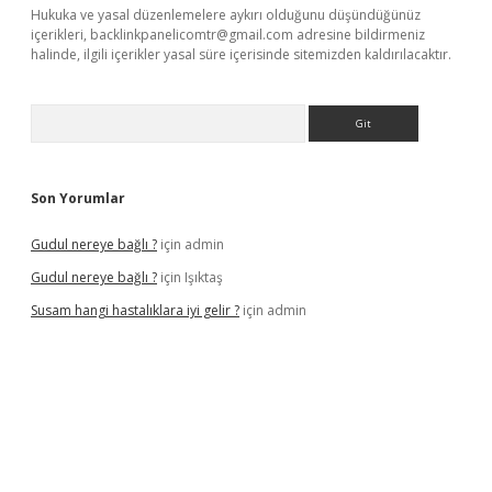
Hukuka ve yasal düzenlemelere aykırı olduğunu düşündüğünüz
içerikleri,
backlinkpanelicomtr@gmail.com
adresine bildirmeniz
halinde, ilgili içerikler yasal süre içerisinde sitemizden kaldırılacaktır.
Arama
Son Yorumlar
Gudul nereye bağlı ?
için
admin
Gudul nereye bağlı ?
için
Işıktaş
Susam hangi hastalıklara iyi gelir ?
için
admin
 giriş