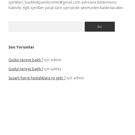
içerikleri,
backlinkpanelicomtr@gmail.com
adresine bildirmeniz
halinde, ilgili içerikler yasal süre içerisinde sitemizden kaldırılacaktır.
Arama
Son Yorumlar
Gudul nereye bağlı ?
için
admin
Gudul nereye bağlı ?
için
Işıktaş
Susam hangi hastalıklara iyi gelir ?
için
admin
giriş