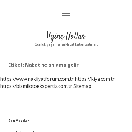
menüyü
Anasayfa
aç
Gizlilik Politikası
İlginç Notlar
Yasal Uyarı
Günlük yaşama farklı tat katan satırlar.
Hakkımızda
Etiket:
Nabat ne anlama gelir
https://www.nakliyatforum.com.tr
https://kiya.com.tr
https://bismilotoekspertiz.com.tr
Sitemap
Sidebar
Son Yazılar