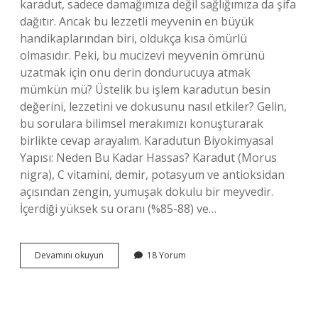
karadut, sadece damağımıza değil sağlığımıza da şifa
dağıtır. Ancak bu lezzetli meyvenin en büyük
handikaplarından biri, oldukça kısa ömürlü
olmasıdır. Peki, bu mucizevi meyvenin ömrünü
uzatmak için onu derin dondurucuya atmak
mümkün mü? Üstelik bu işlem karadutun besin
değerini, lezzetini ve dokusunu nasıl etkiler? Gelin,
bu sorulara bilimsel merakımızı konuşturarak
birlikte cevap arayalım. Karadutun Biyokimyasal
Yapısı: Neden Bu Kadar Hassas? Karadut (Morus
nigra), C vitamini, demir, potasyum ve antioksidan
açısından zengin, yumuşak dokulu bir meyvedir.
İçerdiği yüksek su oranı (%85-88) ve…
Karadut
Devamını okuyun
18 Yorum
derin
dondurucuya
konur
mu