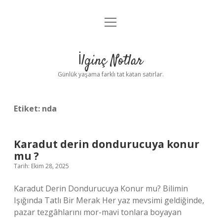
menüyü
Anasayfa
aç
Gizlilik Politikası
İlginç Notlar
Yasal Uyarı
Günlük yaşama farklı tat katan satırlar.
Hakkımızda
Etiket:
nda
Karadut derin dondurucuya konur
mu ?
Tarih: Ekim 28, 2025
Karadut Derin Dondurucuya Konur mu? Bilimin
Işığında Tatlı Bir Merak Her yaz mevsimi geldiğinde,
pazar tezgâhlarını mor-mavi tonlara boyayan