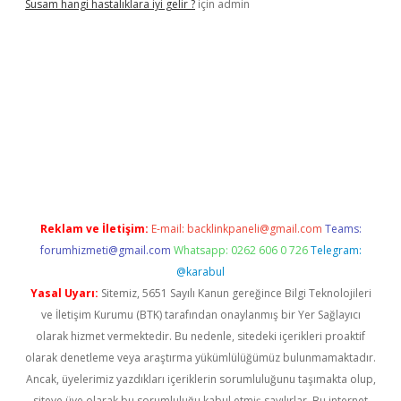
Susam hangi hastalıklara iyi gelir ?
için
admin
iriş
Reklam ve İletişim:
E-mail:
backlinkpaneli@gmail.com
Teams:
forumhizmeti@gmail.com
Whatsapp: 0262 606 0 726
Telegram:
@karabul
Yasal Uyarı:
Sitemiz, 5651 Sayılı Kanun gereğince Bilgi Teknolojileri
ve İletişim Kurumu (BTK) tarafından onaylanmış bir Yer Sağlayıcı
olarak hizmet vermektedir. Bu nedenle, sitedeki içerikleri proaktif
olarak denetleme veya araştırma yükümlülüğümüz bulunmamaktadır.
Ancak, üyelerimiz yazdıkları içeriklerin sorumluluğunu taşımakta olup,
siteye üye olarak bu sorumluluğu kabul etmiş sayılırlar. Bu internet