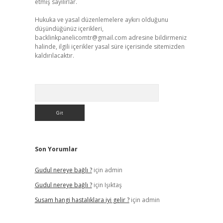
etmiş sayılırlar.
Hukuka ve yasal düzenlemelere aykırı olduğunu
düşündüğünüz içerikleri,
backlinkpanelicomtr@gmail.com
adresine bildirmeniz
halinde, ilgili içerikler yasal süre içerisinde sitemizden
kaldırılacaktır.
Arama
Son Yorumlar
Gudul nereye bağlı ?
için
admin
Gudul nereye bağlı ?
için
Işıktaş
Susam hangi hastalıklara iyi gelir ?
için
admin