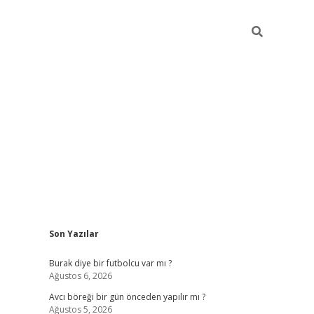
Sidebar
Son Yazılar
hiltonbet giriş
Burak diye bir futbolcu var mı ?
Ağustos 6, 2026
Avcı böreği bir gün önceden yapılır mı ?
Ağustos 5, 2026