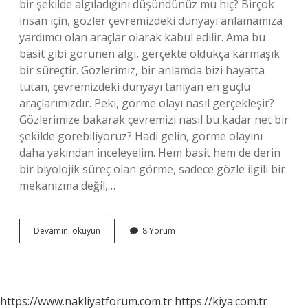
bir şekilde algıladığını düşündünüz mü hiç? Birçok
insan için, gözler çevremizdeki dünyayı anlamamıza
yardımcı olan araçlar olarak kabul edilir. Ama bu
basit gibi görünen algı, gerçekte oldukça karmaşık
bir süreçtir. Gözlerimiz, bir anlamda bizi hayatta
tutan, çevremizdeki dünyayı tanıyan en güçlü
araçlarımızdır. Peki, görme olayı nasıl gerçekleşir?
Gözlerimize bakarak çevremizi nasıl bu kadar net bir
şekilde görebiliyoruz? Hadi gelin, görme olayını
daha yakından inceleyelim. Hem basit hem de derin
bir biyolojik süreç olan görme, sadece gözle ilgili bir
mekanizma değil,…
Görme
Devamını okuyun
8 Yorum
olayı
nasıl
gerçekleşir
kısaca
anlatınız
https://www.nakliyatforum.com.tr
https://kiya.com.tr
?