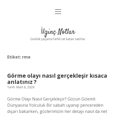
menüyü
Anasayfa
aç
Gizlilik Politikası
İlginç Notlar
Yasal Uyarı
Günlük yaşama farklı tat katan satırlar.
Hakkımızda
Etiket:
rme
Görme olayı nasıl gerçekleşir kısaca
anlatınız ?
Tarih: Mart 6, 2026
Görme Olayı Nasıl Gerçekleşir? Gözün Gizemli
Dünyasına Yolculuk Bir sabah uyanıp pencereden
dışarı bakarken, gözlerimizin her detayı nasıl da net