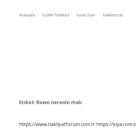
Anasayfa
Gizlilik Politikası
Yasal Uyarı
Hakkımızda
Etiket:
Rown nerenin malı
https://www.nakliyatforum.com.tr
https://kiya.com.t