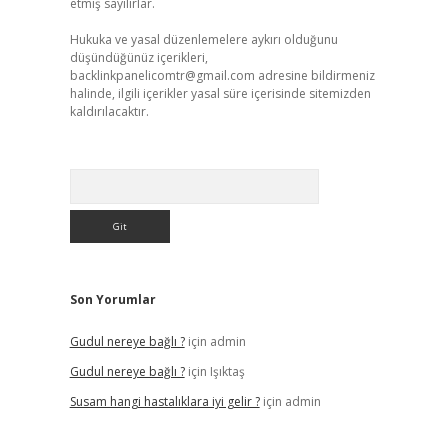
etmiş sayılırlar.
Hukuka ve yasal düzenlemelere aykırı olduğunu
düşündüğünüz içerikleri,
backlinkpanelicomtr@gmail.com
adresine bildirmeniz
halinde, ilgili içerikler yasal süre içerisinde sitemizden
kaldırılacaktır.
Arama
Son Yorumlar
Gudul nereye bağlı ?
için
admin
Gudul nereye bağlı ?
için
Işıktaş
Susam hangi hastalıklara iyi gelir ?
için
admin