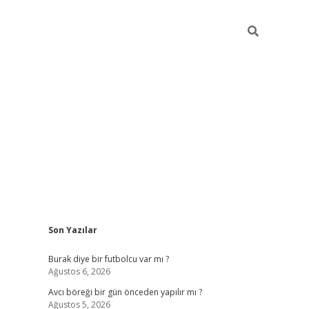
Sidebar
Son Yazılar
hiltonbet giriş
Burak diye bir futbolcu var mı ?
Ağustos 6, 2026
Avcı böreği bir gün önceden yapılır mı ?
Ağustos 5, 2026