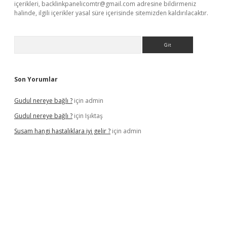
içerikleri,
backlinkpanelicomtr@gmail.com
adresine bildirmeniz
halinde, ilgili içerikler yasal süre içerisinde sitemizden kaldırılacaktır.
Arama
Son Yorumlar
Gudul nereye bağlı ?
için
admin
Gudul nereye bağlı ?
için
Işıktaş
Susam hangi hastalıklara iyi gelir ?
için
admin
giriş