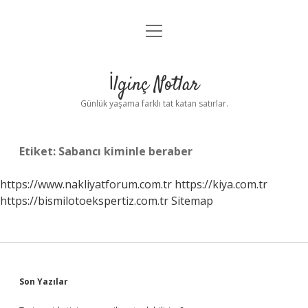
menüyü
Anasayfa
aç
Gizlilik Politikası
İlginç Notlar
Yasal Uyarı
Günlük yaşama farklı tat katan satırlar.
Hakkımızda
Etiket:
Sabancı kiminle beraber
https://www.nakliyatforum.com.tr
https://kiya.com.tr
https://bismilotoekspertiz.com.tr
Sitemap
Sidebar
Son Yazılar