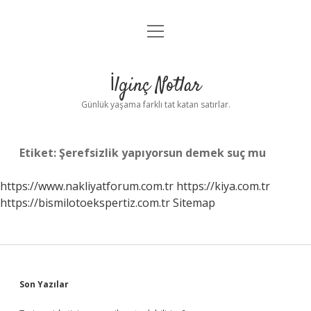
menüyü
Anasayfa
aç
Gizlilik Politikası
İlginç Notlar
Yasal Uyarı
Günlük yaşama farklı tat katan satırlar.
Hakkımızda
Etiket:
Şerefsizlik yapıyorsun demek suç mu
https://www.nakliyatforum.com.tr
https://kiya.com.tr
https://bismilotoekspertiz.com.tr
Sitemap
Sidebar
Son Yazılar