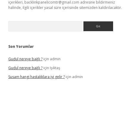
içerikleri,
backlinkpanelicomtr@gmail.com
adresine bildirmeniz
halinde, ilgili içerikler yasal süre içerisinde sitemizden kaldırılacaktır.
Arama
Son Yorumlar
Gudul nereye bağlı ?
için
admin
Gudul nereye bağlı ?
için
Işıktaş
Susam hangi hastalıklara iyi gelir ?
için
admin
iriş