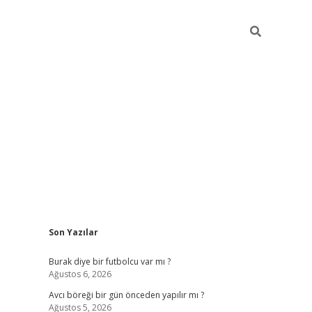
Sidebar
Son Yazılar
hiltonbet giriş
Burak diye bir futbolcu var mı ?
Ağustos 6, 2026
Avcı böreği bir gün önceden yapılır mı ?
Ağustos 5, 2026