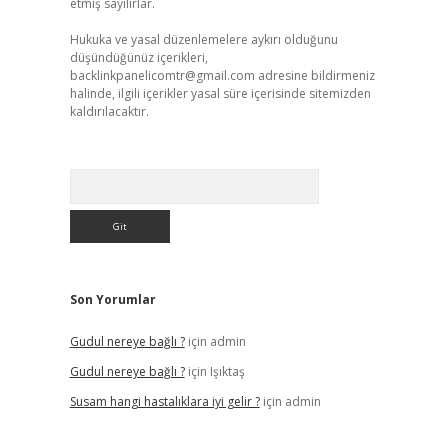
etmiş sayılırlar.
Hukuka ve yasal düzenlemelere aykırı olduğunu
düşündüğünüz içerikleri,
backlinkpanelicomtr@gmail.com
adresine bildirmeniz
halinde, ilgili içerikler yasal süre içerisinde sitemizden
kaldırılacaktır.
Arama
Son Yorumlar
Gudul nereye bağlı ?
için
admin
Gudul nereye bağlı ?
için
Işıktaş
Susam hangi hastalıklara iyi gelir ?
için
admin