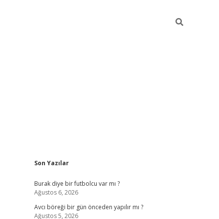
Sidebar
Son Yazılar
hiltonbet giriş
Burak diye bir futbolcu var mı ?
Ağustos 6, 2026
Avcı böreği bir gün önceden yapılır mı ?
Ağustos 5, 2026