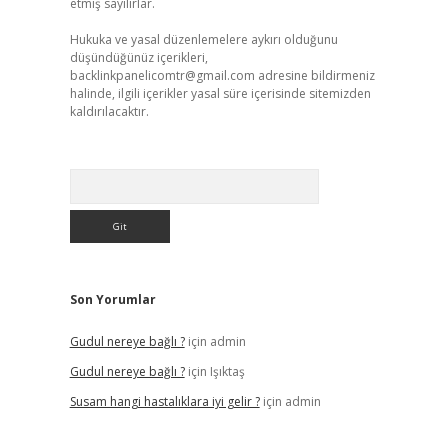
etmiş sayılırlar.
Hukuka ve yasal düzenlemelere aykırı olduğunu
düşündüğünüz içerikleri,
backlinkpanelicomtr@gmail.com
adresine bildirmeniz
halinde, ilgili içerikler yasal süre içerisinde sitemizden
kaldırılacaktır.
Arama
Son Yorumlar
Gudul nereye bağlı ?
için
admin
Gudul nereye bağlı ?
için
Işıktaş
Susam hangi hastalıklara iyi gelir ?
için
admin